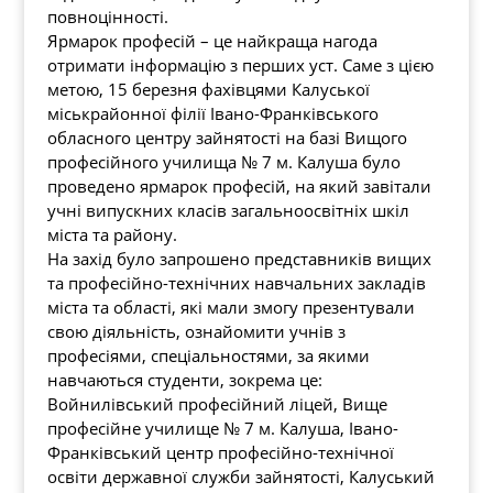
повноцінності.
Ярмарок професій – це найкраща нагода
отримати інформацію з перших уст. Саме з цією
метою, 15 березня фахівцями Калуської
міськрайонної філії Івано-Франківського
обласного центру зайнятості на базі Вищого
професійного училища № 7 м. Калуша було
проведено ярмарок професій, на який завітали
учні випускних класів загальноосвітніх шкіл
міста та району.
На захід було запрошено представників вищих
та професійно-технічних навчальних закладів
міста та області, які мали змогу презентували
свою діяльність, ознайомити учнів з
професіями, спеціальностями, за якими
навчаються студенти, зокрема це:
Войнилівський професійний ліцей, Вище
професійне училище № 7 м. Калуша, Івано-
Франківський центр професійно-технічної
освіти державної служби зайнятості, Калуський