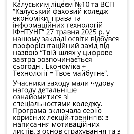
Калуським ліцеєм №10 та ВСП
“Калуський фаховий коледж
економіки, права та
інформаційних технологій
ІФНТУНГ” 27 травня 2025 р. у
нашому закладі освіти відбувся
профорієнтаційний захід під
назвою “Твій шлях у цифрове
завтра розпочинається
сьогодні. Економіка +
Технології = Твоє майбутнє”.
Учасники заходу мали чудову
нагоду детальніше
ознайомитися зі
спеціальностями коледжу.
Програма включала серію
корисних лекцій-тренінгів: з
написання мотиваційних
листів, з основ страхування та з