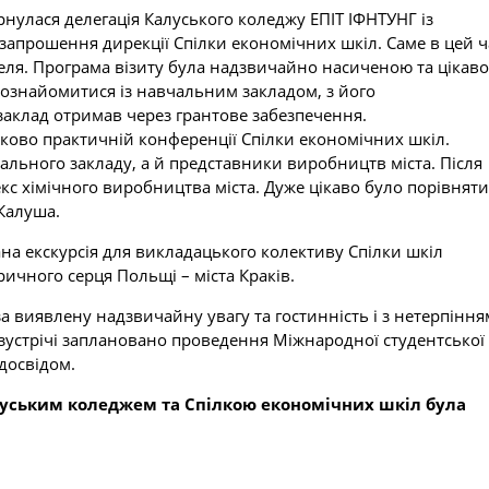
нулася делегація Калуського коледжу ЕПІТ ІФНТУНГ із
 запрошення дирекції Спілки економічних шкіл. Саме в цей ч
ителя. Програма візиту була надзвичайно насиченою та цікав
ознайомитися із навчальним закладом, з його
заклад отримав через грантове забезпечення.
уково практичній конференції Спілки економічних шкіл.
ального закладу, а й представники виробництв міста. Після
екс хімічного виробництва міста. Дуже цікаво було порівняти
 Калуша.
на екскурсія для викладацького колективу Спілки шкіл
ричного серця Польщі – міста Краків.
за виявлену надзвичайну увагу та гостинність і з нетерпіння
ї зустрічі заплановано проведення Міжнародної студентської
досвідом.
алуським коледжем та Спілкою економічних шкіл була