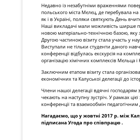
Недавно із незабутніми враженнями повер
польського міста Мєлєц, де перебувала на
як і в Україні, поляки святкують День вч
Наші викладачі мали можливість ширше п
новою матеріально-технічною базою, яку 
Другою частиною візиту стала участь у на
Виступали не тільки студенти даного навч
конференції відбулась екскурсія на компл
організацію хімічних комплексів Мєльца і
Заключним етапом візиту стала організова
економічних та Калуської делегації до істо
Члени нашої делегації вдячні господарям 
чекають на наступну зустріч. У рамках ціє
конференції та взаємообмін педагогічним 
Нагадаємо, що у жовтні 2017 р. між К
підписана Угода про співпрацю .