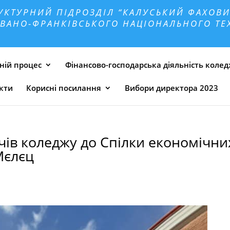
УКТУРНИЙ ПІДРОЗДІЛ “КАЛУСЬКИЙ ФАХОВИ
ВАНО-ФРАНКІВСЬКОГО НАЦІОНАЛЬНОГО ТЕХ
ній процес
Фінансово-господарська діяльність коле
кти
Корисні посилання
Вибори директора 2023
чів коледжу до Спілки економічни
Мєлєц