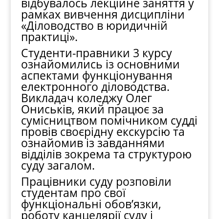
відбувалось лекційне заняття у
рамках вивчення дисципліни
«Діловодство в юридичній
практиці».
Студенти-правники 3 курсу
ознайомились із основними
аспектами функціонування
електронного діловодства.
Викладач коледжу Олег
Ониськів, який працює за
сумісництвом помічником судді
провів своєрідну екскурсію та
ознайомив із завданнями
відділів зокрема та структурою
суду загалом.
Працівники суду
розповіли
студентам про свої
функціональні обов’язки,
роботу канцелярії суду і