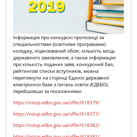
Інформацію про конкурсні пропозиції за
спеціальностями (освітніми програмами)
коледжу, ліцензований обсяг, кількість місць
державного замовлення, а також інформацію
про кількість поданих заяв, конкурсний бал,
рейтингові списки вступників, можна
переглянути на сторінці Єдиної державної
електронної бази з питань освіти (ЄДЕБО),
перейшовши за посиланнями:
https://vstup.edbo.gov.ua/offer/618379/
https://vstup.edbo.gov.ua/offer/618377/
https://vstup.edbo.gov.ua/offer/618382/
https://vstup.edbo.gov.ua/offer/618381/