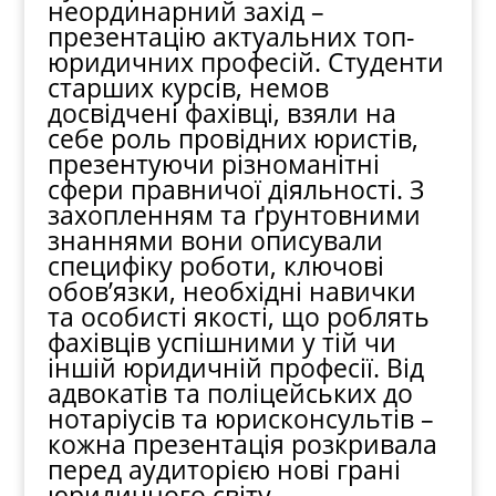
неординарний захід –
презентацію актуальних топ-
юридичних професій. Студенти
старших курсів, немов
досвідчені фахівці, взяли на
себе роль провідних юристів,
презентуючи різноманітні
сфери правничої діяльності. З
захопленням та ґрунтовними
знаннями вони описували
специфіку роботи, ключові
обов’язки, необхідні навички
та особисті якості, що роблять
фахівців успішними у тій чи
іншій юридичній професії. Від
адвокатів та поліцейських до
нотаріусів та юрисконсультів –
кожна презентація розкривала
перед аудиторією нові грані
юридичного світу,