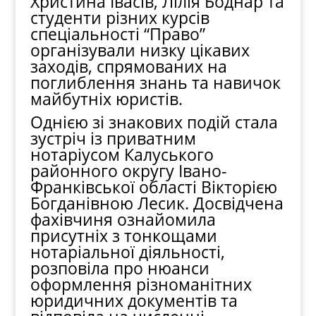
Христина Івасів, Лілія Боднар та
студенти різних курсів
спеціальності “Право”
організували низку цікавих
заходів, спрямованих на
поглиблення знань та навичок
майбутніх юристів.
Однією зі знакових подій стала
зустріч із приватним
нотаріусом Калуського
районного округу Івано-
Франківської області Вікторією
Богданівною Лесик. Досвідчена
фахівчиня ознайомила
присутніх з тонкощами
нотаріальної діяльності,
розповіла про нюанси
оформлення різноманітних
юридичних документів та