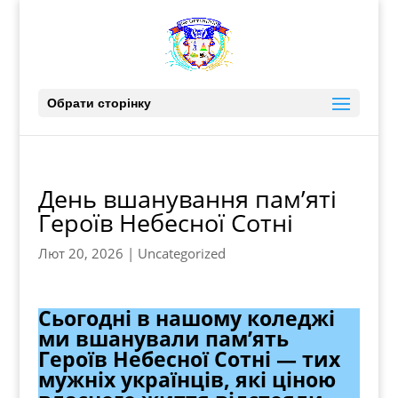
Обрати сторінку
День вшанування пам’яті
Героїв Небесної Сотні
Лют 20, 2026
|
Uncategorized
Сьогодні в нашому коледжі
ми вшанували пам’ять
Героїв Небесної Сотні — тих
мужніх українців, які ціною