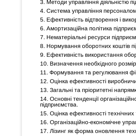
3. Методи управління діяльністю п
4. Система управління персоналом
5. Ефективність відтворення і ви
6. Амортизаційна політика підпри
7. Нематеріальні ресурси підприєм
8. Нормування оборотних коштів п
9. Ефективність використання обо
10. Визначення необхідного розмір
11. Формування та регулювання фін
12. Оцінка ефективності виробнич
13. Загальні та пріоритетні напрям
14. Основні тенденції організаційн
підприємства.
15. Оцінка ефективності технічних
16. Організаційно-економічне упра
17. Лізинг як форма оновлення тех