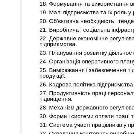
18. Формування та використання в
19. Малі підприємства та їх роль 
20. Об’єктивна необхідність і тенд
21. Виробнича і соціальна інфраст
22. Державне економічне регулюва
підприємства.
23. Планування розвитку діяльнос
24. Організація оперативного план
25. Вимірювання і забезпечення пі
продукції.
26. Кадрова політика підприємства
27. Продуктивність праці персонал
підвищення.
28. Механізм державного регулюван
30. Форми і системи оплати праці т
31. Система участі працівників у п
32. Складання кошторису виробни