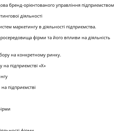
дова бренд-орієнтованого управління підприємством
тингової діяльності
истем маркетингу в діяльності підприємства.
росередовища фірми та його впливи на діяльність
бору на конкретному ринку.
у на підприємстві «Х»
ингу
и на підприємстві
фірми
іяльності фірми