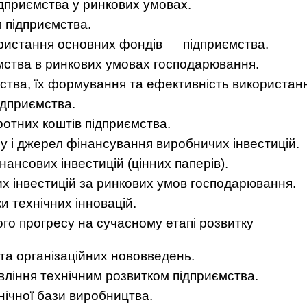
ідприємства у ринкових умовах.
 підприємства.
користання основних фондів підприємства.
ємства в ринкових умовах господарювання.
ства, їх формування та ефективність використан
ідприємства.
ротних коштів підприємства.
у і джерел фінансування виробничих інвестицій.
ансових інвестицій (цінних паперів).
их інвестицій за ринкових умов господарювання.
ки технічних інновацій.
ого прогресу на сучасному етапі розвитку
 та організаційних нововведень.
вління технічним розвитком підприємства.
нічної бази виробництва.