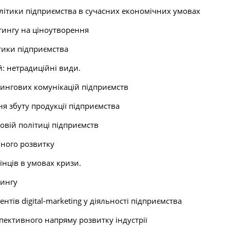
літики підприємства в сучасних економічних умовах
тингу на ціноутворення
ітики підприємства
: нетрадиційні види.
тингових комунікацій підприємств
я збуту продукції підприємства
овій політиці підприємств
йного розвитку
їнців в умовах кризи.
тингу
ентів digital-marketing у діяльності підприємства
пективного напряму розвитку індустрії